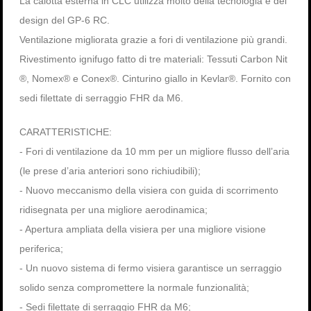
La calotta esterna in CLC utilizza molto della tecnologia e del
design del GP-6 RC.
Ventilazione migliorata grazie a fori di ventilazione più grandi.
Rivestimento ignifugo fatto di tre materiali: Tessuti Carbon Nit
®, Nomex® e Conex®. Cinturino giallo in Kevlar®. Fornito con
sedi filettate di serraggio FHR da M6.
CARATTERISTICHE:
- Fori di ventilazione da 10 mm per un migliore flusso dell’aria
(le prese d’aria anteriori sono richiudibili);
- Nuovo meccanismo della visiera con guida di scorrimento
ridisegnata per una migliore aerodinamica;
- Apertura ampliata della visiera per una migliore visione
periferica;
- Un nuovo sistema di fermo visiera garantisce un serraggio
solido senza compromettere la normale funzionalità;
- Sedi filettate di serraggio FHR da M6;