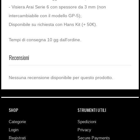
- Visiera Arai Serie 6 con spessore da 3 mm (non
intercambiabile con il modello GP-5);
Disponibile su richiesta con Hans Kit (+ 50€).
Tempi di consegna 10 gg dall'ordine.
Recensioni
Nessuna recensione disponibile per questo prodotto.
SHOP
STRUMENTI UTILI
Categorie
Spedizioni
Login
Privacy
Registrati
Secure Payments