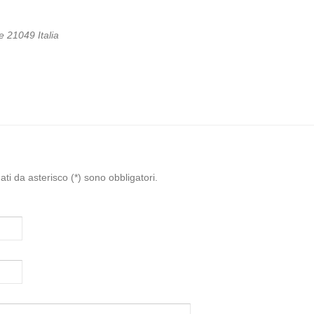
Password dimenticata?
Nome utente dimenticato?
se
21049
Italia
ati da asterisco (*) sono obbligatori.