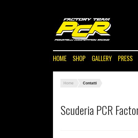
HOME
SHOP
GALLERY
PRESS
Home
Contatti
Scuderia PCR Facto