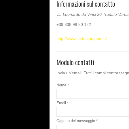
Informazioni sul contatto
via Leonardo da Vinci 20
Tradate
Vare
+39 338 98 80 122
http://www.pcrfactoryteam.it
Modulo contatti
Invia un'email. Tutti i campi contrassegn
Nome
*
Email
*
Oggetto del messaggio
*