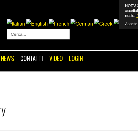
NOTA! Q
accettal
nostra
Accetto
Login
or
Register
NEWS
CONTATTI
VIDEO
LOGIN
Nome utente
Password
ry
Ricordami