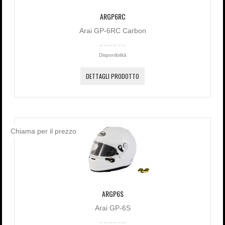
ARGP6RC
Arai GP-6RC Carbon
Disponibilità
DETTAGLI PRODOTTO
Chiama per il prezzo
ARGP6S
Arai GP-6S