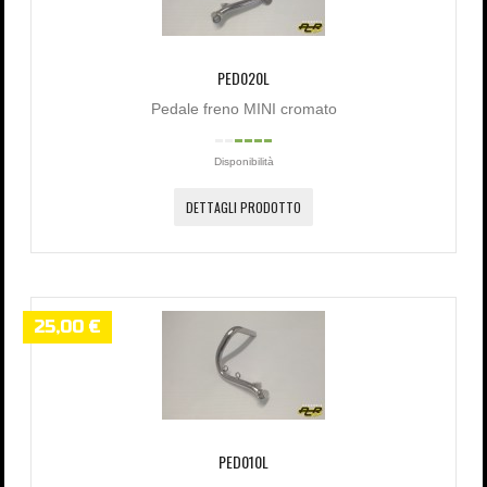
PED020L
Pedale freno MINI cromato
Disponibilità
DETTAGLI PRODOTTO
25,00 €
PED010L