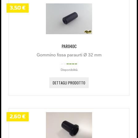
3,50 €
PAR040C
Gommino fissa paraurti Ø 32 mm
Disponibilità
DETTAGLI PRODOTTO
2,60 €