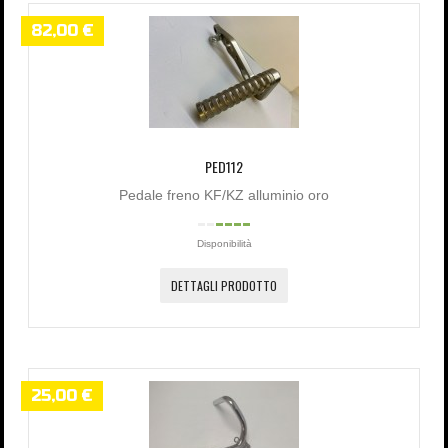
82,00 €
PED112
Pedale freno KF/KZ alluminio oro
Disponibilità
DETTAGLI PRODOTTO
25,00 €