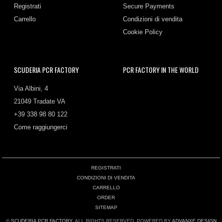
Registrati
Secure Payments
Carrello
Condizioni di vendita
Cookie Policy
SCUDERIA PCR FACTORY
PCR FACTORY IN THE WORLD
Via Albini, 4
21049 Tradate VA
+39 338 98 80 122
Come raggiungerci
REGISTRATI
CONDIZIONI DI VENDITA
CARRELLO
ORDER
SITEMAP
©
SCUDERIA PCR FACTORY
. ALL RIGHTS RESERVED. POWERED BY
ADVANXE DESIGN