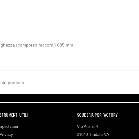
nghezza (compreso raccordi) 685 mm.
sto prodotto.
STRUMENTI UTILI
SCUDERIA PCR FACTORY
Spedizioni
Via Albini, 4
Privacy
21049 Tradate VA