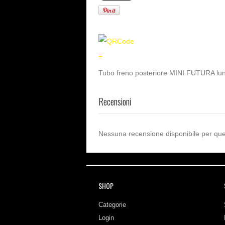
=
Tubo freno posteriore MINI FUTURA lu
Recensioni
Nessuna recensione disponibile per que
SHOP
Categorie
Login