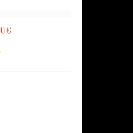
50 €
o