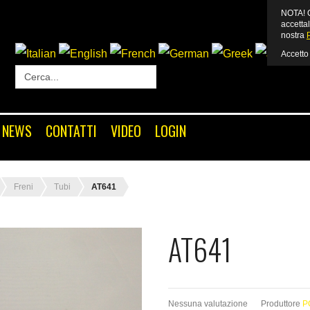
NOTA! Q
accettal
nostra
Accetto
Login
or
Register
NEWS
CONTATTI
VIDEO
LOGIN
Nome utente
Freni
Tubi
AT641
Password
AT641
Ricordami
Nessuna valutazione
Produttore
P