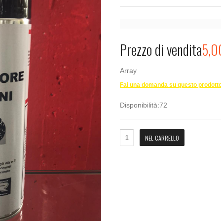
Password dimenticata?
Nome utente dimenticato?
Prezzo di vendita
5,0
Array
Fai una domanda su questo prodott
Disponibilità:
72