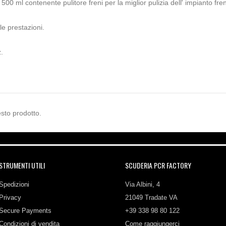
500 ml contenente pulitore freni per la miglior pulizia dell' impianto fre
e prestazioni.
.
sto prodotto.
STRUMENTI UTILI
SCUDERIA PCR FACTORY
Spedizioni
Via Albini, 4
Privacy
21049 Tradate VA
Secure Payments
+39 338 98 80 122
Condizioni di vendita
Come raggiungerci