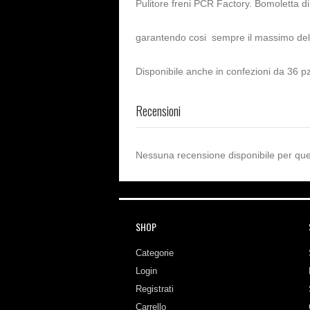
Pulitore freni PCR Factory. Bomoletta di 
garantendo cosi sempre il massimo dell
Disponibile anche in confezioni da 36 pz
Recensioni
Nessuna recensione disponibile per que
SHOP
Categorie
Login
Registrati
Carrello