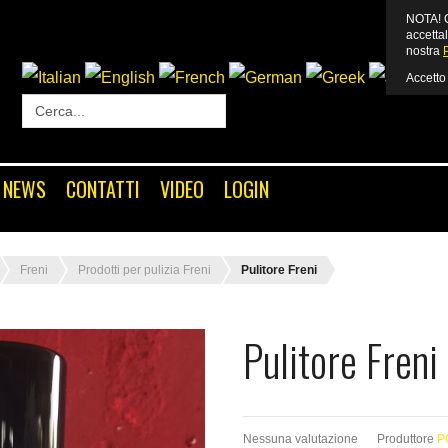
NOTA! Q
accettal
nostra
Accetto
Login
or
Register
NEWS
CONTATTI
VIDEO
LOGIN
Nome utente
Freni
Prodotti per pulizia Freni
Pulitore Freni
Password
Pulitore Freni
Ricordami
Nessuna valutazione
Produttore
P