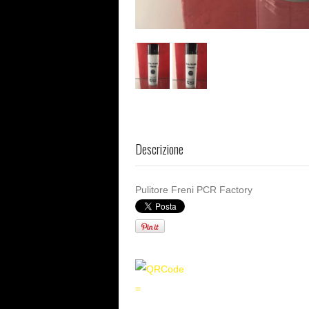
Descrizione
Pulitore Freni PCR Factory
=